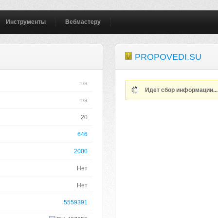
Инструменты
Вебмастеру
PROPOVEDI.SU
n/a
Идет сбор информации..
n/a
20
646
2000
Нет
Нет
5559391