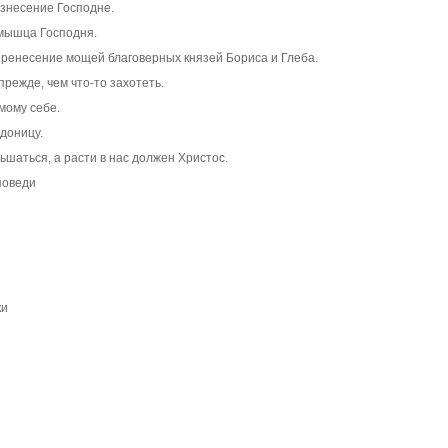
знесение Господне.
 мышца Господня.
еренесение мощей благоверных князей Бориса и Глеба.
прежде, чем что-то захотеть.
мому себе.
доницу.
шаться, а расти в нас должен Христос.
поведи
ки