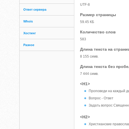
UTF-8
Ответ сервера
Размер страницы
Whois
59.45 КБ
Количество слов
Хостинг
583
Разное
Длина текста на страни
8 155 симв.
Длина текста без проб
7 444 симв.
<H1>
Проповеди на каждый д
Вопрос - Ответ
Задать вопрос Священн
<H2>
Христианские правосла