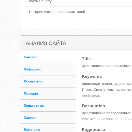
Alexa Country
История изменения показателей
АНАЛИЗ САЙТА
Контент
Title
Христианские православные п
Информер
Keywords
Посетители
проповеди, видео, аудио, ска
Игорь, Сильченков, настоятел
Позиции
проповедь
Description
Конкуренты
Христианские православные 
Ссылки
с
мотреть и слушать онлайн 
Кодировка
Robots.txt