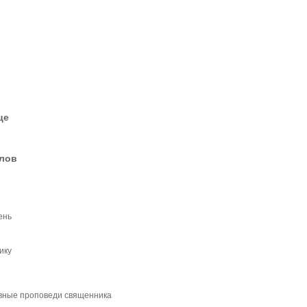
це
елов
ень
ику
вные проповеди священника