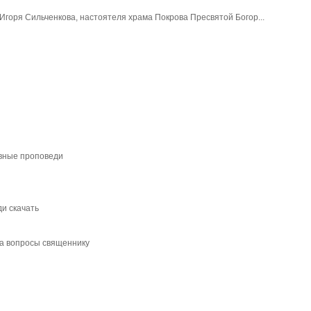
горя Сильченкова, настоятеля храма Покрова Пресвятой Богор...
вные проповеди
и скачать
а вопросы священнику