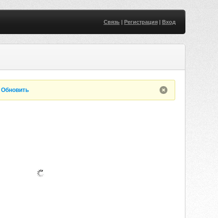
Связь
|
Регистрация
|
Вход
.
Обновить