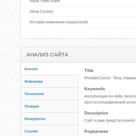
Alexa Traffic Rank
Alexa Country
История изменения показателей
АНАЛИЗ САЙТА
Контент
Title
ProstateCancer - Типа, главн
Информер
Keywords
Посетители
консультации он-лайн, беспл
простатспецифический антиг
Позиции
Description
Конкуренты
Сайт о раке предстательной 
Кодировка
Ссылки