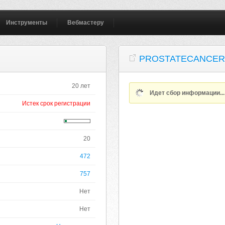
Инструменты
Вебмастеру
PROSTATECANCER
20 лет
Идет сбор информации..
Истек срок регистрации
20
472
757
Нет
Нет