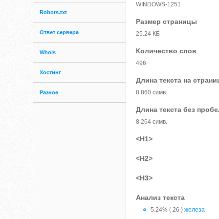
WINDOWS-1251
Robots.txt
Размер страницы
Ответ сервера
25.24 КБ
Количество слов
Whois
496
Хостинг
Длина текста на страни
8 860 симв.
Разное
Длина текста без проб
8 264 симв.
<H1>
<H2>
<H3>
Анализ текста
5.24% ( 26 )
железа