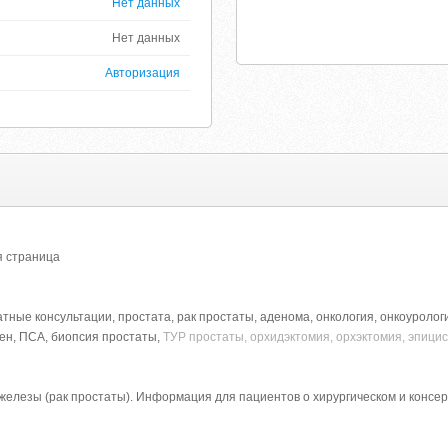
Нет данных
Нет данных
Авторизация
ая страница
атные консультации, простата, рак простаты, аденома, онкология, онкоуролог
ен, ПСА, биопсия простаты,
ТУР простаты, орхидэктомия, орхэктомия, эпици
железы (рак простаты). Информация для пациентов о хирургическом и консе