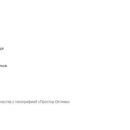
це
елов
чества с типографией «Простор Оптима»