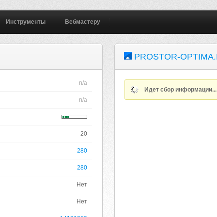
Инструменты
Вебмастеру
PROSTOR-OPTIMA
n/a
Идет сбор информации..
n/a
20
280
280
Нет
Нет