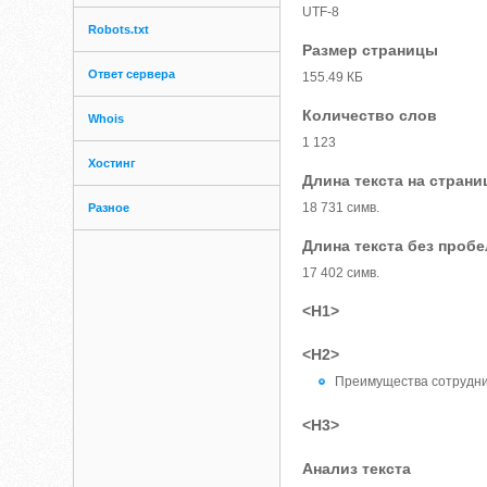
UTF-8
Robots.txt
Размер страницы
Ответ сервера
155.49 КБ
Количество слов
Whois
1 123
Хостинг
Длина текста на страни
18 731 симв.
Разное
Длина текста без проб
17 402 симв.
<H1>
<H2>
Преимущества сотрудни
<H3>
Анализ текста