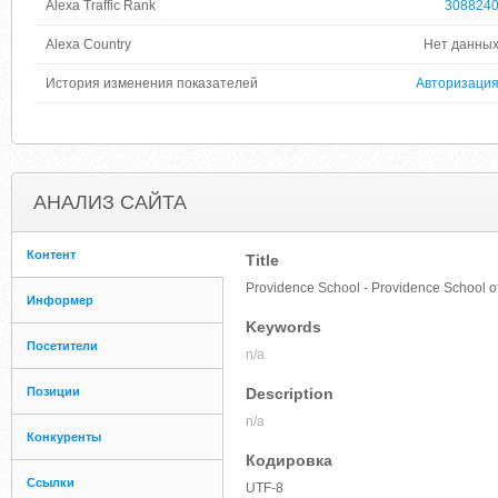
Alexa Traffic Rank
308824
Alexa Country
Нет данны
История изменения показателей
Авторизаци
АНАЛИЗ САЙТА
Контент
Title
Providence School - Providence School of
Информер
Keywords
Посетители
n/a
Позиции
Description
n/a
Конкуренты
Кодировка
Ссылки
UTF-8