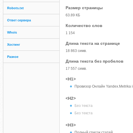
Размер страницы
Robots.txt
63.89 КБ
Ответ сервера
Количество слов
Whois
1 154
Длина текста на странице
Хостинг
18 863 симв.
Разное
Длина текста без пробелов
17 557 симв.
<H1>
Провизор Онлайн Yandex.Metrika in
<H2>
Без текста
Без текста
<H3>
Полный список статей