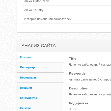
Alexa Traffic Rank
Alexa Country
История изменения показателей
АНАЛИЗ САЙТА
Контент
Title
Лечение заболеваний суставо
Информер
Keywords
Посетители
клиника санкт петербург про
Позиции
Description
Лечение заболеваний суставо
Конкуренты
Кодировка
Ссылки
UTF-8