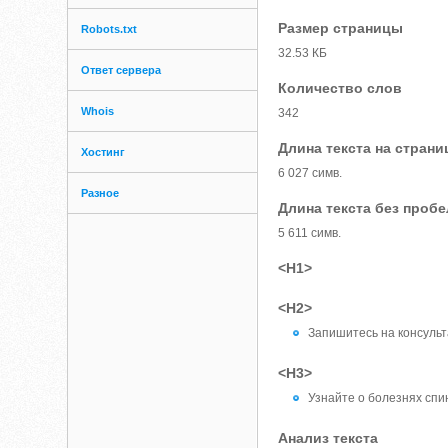
Размер страницы
Robots.txt
32.53 КБ
Ответ сервера
Количество слов
Whois
342
Длина текста на страни
Хостинг
6 027 симв.
Разное
Длина текста без проб
5 611 симв.
<H1>
<H2>
Запишитесь на консуль
<H3>
Узнайте о болезнях спи
Анализ текста