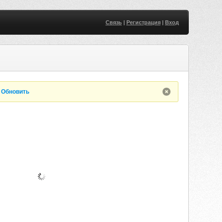
Связь
|
Регистрация
|
Вход
.
Обновить