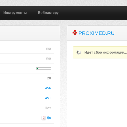
Инструменты
Вебмастеру
PROXIMED.RU
n/a
Идет сбор информации..
n/a
20
456
451
Нет
Да