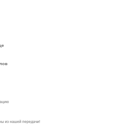
це
елов
тацию
ны из нашей передачи!