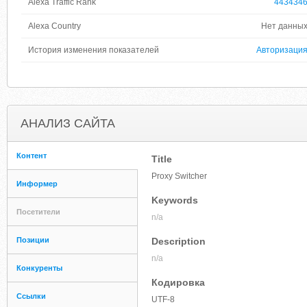
Alexa Traffic Rank
443434
Alexa Country
Нет данны
История изменения показателей
Авторизаци
АНАЛИЗ САЙТА
Контент
Title
Proxy Switcher
Информер
Keywords
Посетители
n/a
Позиции
Description
n/a
Конкуренты
Кодировка
Ссылки
UTF-8