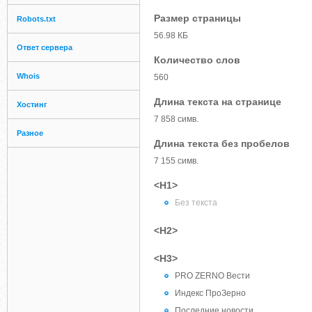
Размер страницы
Robots.txt
56.98 КБ
Ответ сервера
Количество слов
Whois
560
Длина текста на странице
Хостинг
7 858 симв.
Разное
Длина текста без пробелов
7 155 симв.
<H1>
Без текста
<H2>
<H3>
PRO ZERNO Вести
Индекс ПроЗерно
Последние новости