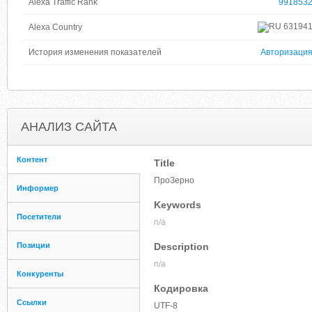
Alexa Traffic Rank
991853
63194
Alexa Country
История изменения показателей
Авторизаци
АНАЛИЗ САЙТА
Контент
Title
ПроЗерно
Информер
Keywords
Посетители
n/a
Позиции
Description
n/a
Конкуренты
Кодировка
Ссылки
UTF-8