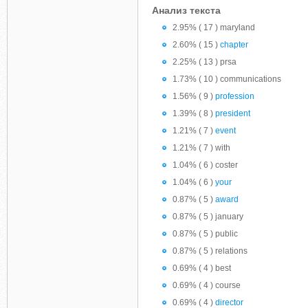
Анализ текста
2.95% ( 17 ) maryland
2.60% ( 15 )
chapter
2.25% ( 13 ) prsa
1.73% ( 10 ) communications
1.56% ( 9 )
profession
1.39% ( 8 )
president
1.21% ( 7 )
event
1.21% ( 7 ) with
1.04% ( 6 ) coster
1.04% ( 6 )
your
0.87% ( 5 )
award
0.87% ( 5 ) january
0.87% ( 5 ) public
0.87% ( 5 ) relations
0.69% ( 4 ) best
0.69% ( 4 ) course
0.69% ( 4 )
director