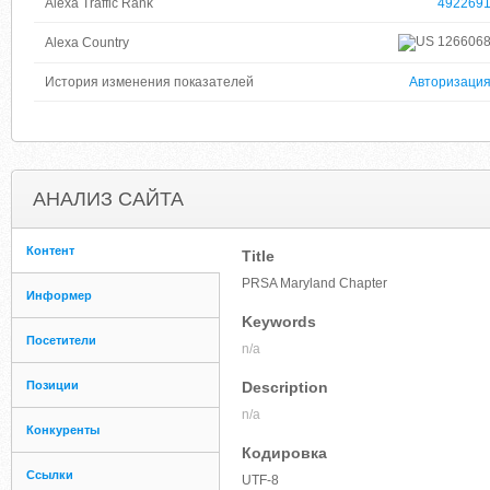
Alexa Traffic Rank
492269
126606
Alexa Country
История изменения показателей
Авторизаци
АНАЛИЗ САЙТА
Контент
Title
PRSA Maryland Chapter
Информер
Keywords
Посетители
n/a
Позиции
Description
n/a
Конкуренты
Кодировка
Ссылки
UTF-8