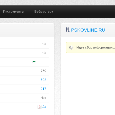
Инструменты
Вебмастеру
PSKOVLINE.RU
n/a
Идет сбор информации..
n/a
750
502
217
Нет
Да