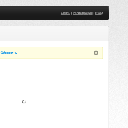
Связь
|
Регистрация
|
Вход
.
Обновить