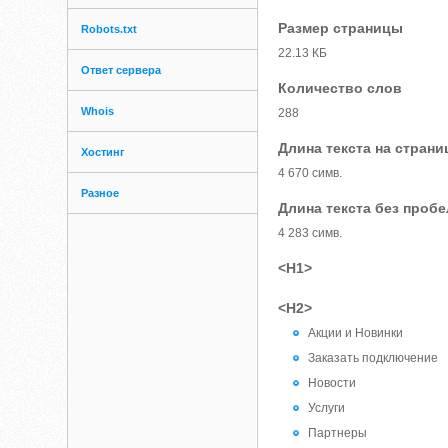
Размер страницы
Robots.txt
22.13 КБ
Ответ сервера
Количество слов
Whois
288
Длина текста на страни
Хостинг
4 670 симв.
Разное
Длина текста без проб
4 283 симв.
<H1>
<H2>
Акции и Новинки
Заказать подключение
Новости
Услуги
Партнеры