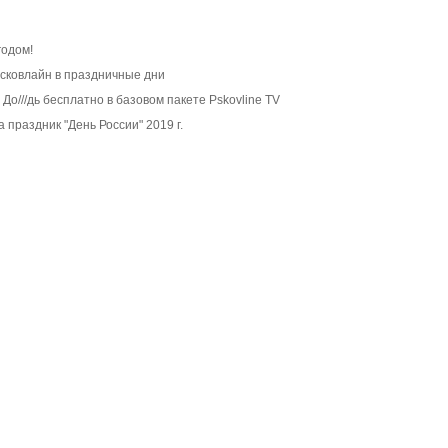
одом!
сковлайн в праздничные дни
 До///дь бесплатно в базовом пакете Pskovline TV
 праздник "День России" 2019 г.