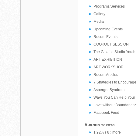
Programs/Services
Gallery
Media
Upcoming Events
Recent Events
COOKOUT SESSION
The Gazelle Studio You
ART EXHIBITION
ART WORKSHOP
Recent Articles
7 Strategies to Encourag
Asperger Syndrome
Ways You Can Help Your 
Love without Boundaries 
Facebook Feed
Анализ текста
1.92% ( 8 ) more