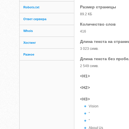
Размер страницы
Robots.txt
89.2 КБ
Ответ сервера
Количество слов
Whois
416
Длина текста на страни
Хостинг
3 023 симв.
Разное
Длина текста без проб
2 549 симв.
<H1>
<H2>
<H3>
Vision
“
”
About Us