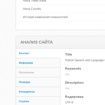
Alexa Traffic Rank
Alexa Country
История изменения показателей
АНАЛИЗ САЙТА
Контент
Title
Patrick Speech and Language 
Информер
Keywords
Посетители
n/a
Позиции
Description
n/a
Конкуренты
Кодировка
Ссылки
UTF-8