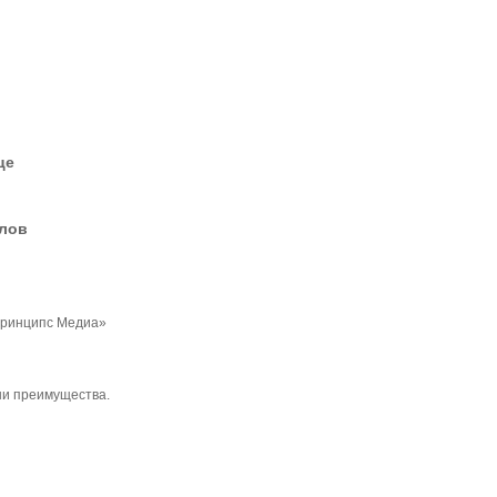
це
елов
Принципс Медиа»
и преимущества.