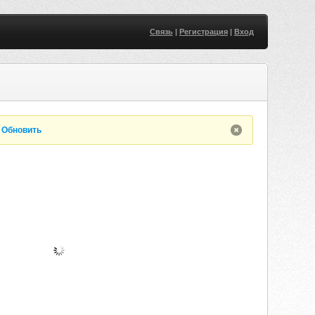
Связь
|
Регистрация
|
Вход
.
Обновить