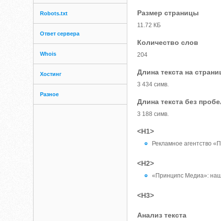
Размер страницы
Robots.txt
11.72 КБ
Ответ сервера
Количество слов
Whois
204
Длина текста на страни
Хостинг
3 434 симв.
Разное
Длина текста без проб
3 188 симв.
<H1>
Рекламное агентство «
<H2>
«Принципс Медиа»: наш
<H3>
Анализ текста