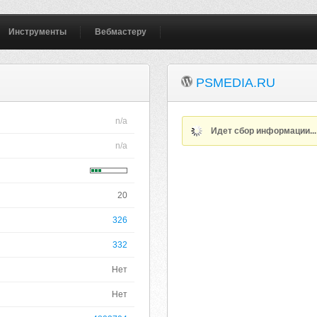
Инструменты
Вебмастеру
PSMEDIA.RU
n/a
Идет сбор информации..
n/a
20
326
332
Нет
Нет