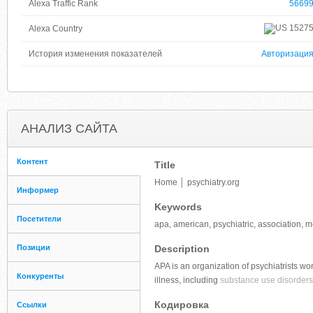
Alexa Traffic Rank
5669
1527
Alexa Country
История изменения показателей
Авторизаци
АНАЛИЗ САЙТА
Контент
Title
Home │ psychiatry.org
Информер
Keywords
Посетители
apa, american, psychiatric, association, m
Позиции
Description
APA is an organization of psychiatrists wo
Конкуренты
illness, including
substance use disorders
Кодировка
Ссылки