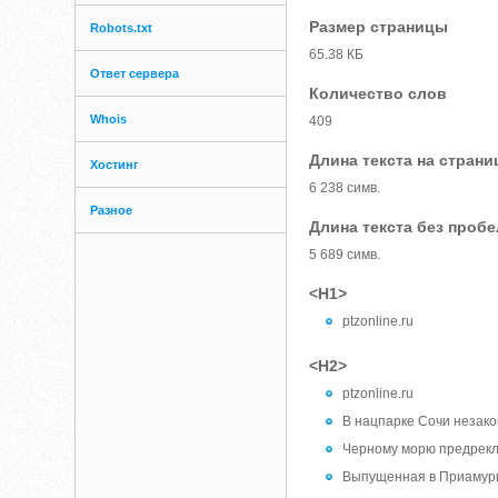
Размер страницы
Robots.txt
65.38 КБ
Ответ сервера
Количество слов
Whois
409
Длина текста на страни
Хостинг
6 238 симв.
Разное
Длина текста без проб
5 689 симв.
<H1>
ptzonline.ru
<H2>
ptzonline.ru
В нацпарке Сочи незако
Черному морю предрекл
Выпущенная в Приамурь