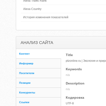
Alexa Traffic Rank
Alexa Country
История изменения показателей
АНАЛИЗ САЙТА
Контент
Title
ptzonline.ru | Экология и при
Информер
Keywords
Посетители
n/a
Позиции
Description
n/a
Конкуренты
Кодировка
Ссылки
UTF-8