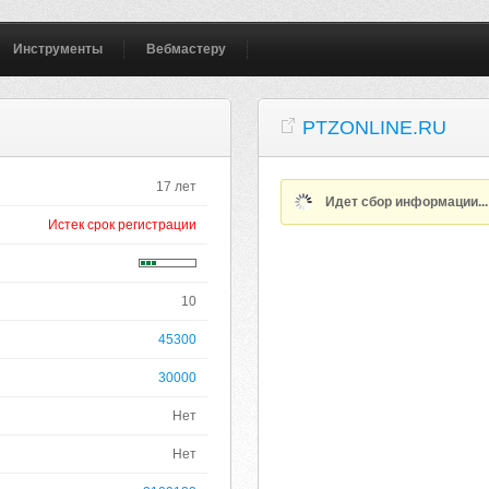
Инструменты
Вебмастеру
PTZONLINE.RU
17 лет
Идет сбор информации..
Истек срок регистрации
10
45300
30000
Нет
Нет