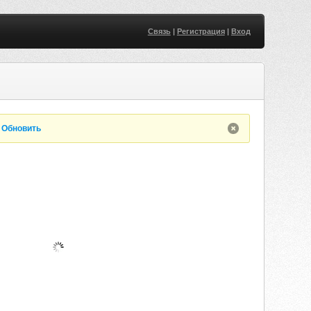
Связь
|
Регистрация
|
Вход
.
Обновить