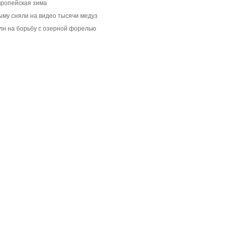
вропейская зима
ыму сняли на видео тысячи медуз
лн на борьбу с озерной форелью