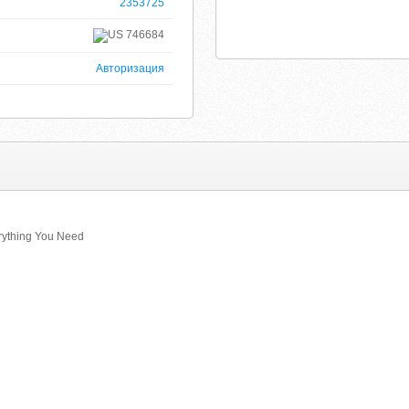
2353725
746684
Авторизация
rything You Need