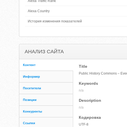
Alexa Traffic Rank
Alexa Country
История изменения показателей
АНАЛИЗ САЙТА
Контент
Title
Public History Commons – Eve
Информер
Keywords
Посетители
n/a
Позиции
Description
n/a
Конкуренты
Кодировка
Ссылки
UTF-8