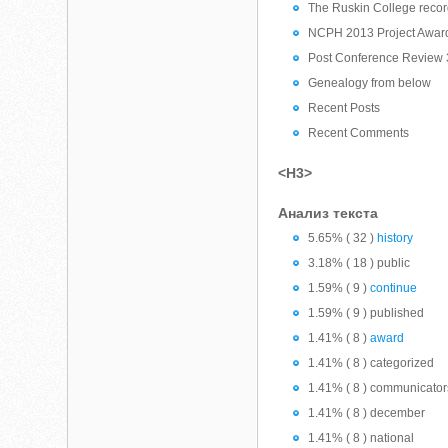
The Ruskin College record
NCPH 2013 Project Award:
Post Conference Review 
Genealogy from below
Recent Posts
Recent Comments
<H3>
Анализ текста
5.65% ( 32 )
history
3.18% ( 18 ) public
1.59% ( 9 )
continue
1.59% ( 9 ) published
1.41% ( 8 )
award
1.41% ( 8 ) categorized
1.41% ( 8 ) communicator
1.41% ( 8 ) december
1.41% ( 8 ) national