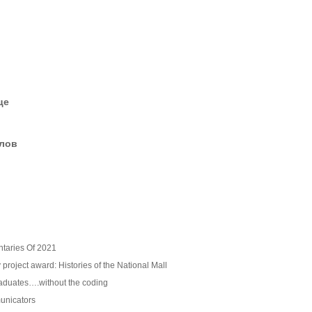
це
елов
taries Of 2021
 project award: Histories of the National Mall
graduates….without the coding
unicators