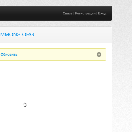
Связь
|
Регистрация
|
Вход
OMMONS.ORG
.
Обновить