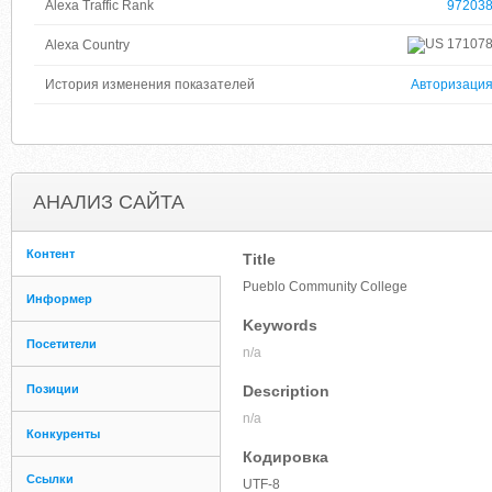
Alexa Traffic Rank
97203
17107
Alexa Country
История изменения показателей
Авторизаци
АНАЛИЗ САЙТА
Контент
Title
Pueblo Community College
Информер
Keywords
Посетители
n/a
Позиции
Description
n/a
Конкуренты
Кодировка
Ссылки
UTF-8