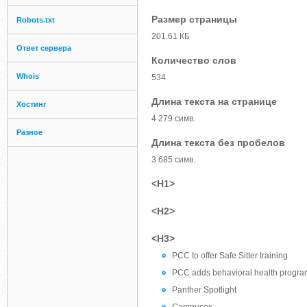
Размер страницы
Robots.txt
201.61 КБ
Ответ сервера
Количество слов
Whois
534
Длина текста на странице
Хостинг
4 279 симв.
Разное
Длина текста без пробелов
3 685 симв.
<H1>
<H2>
<H3>
PCC to offer Safe Sitter training
PCC adds behavioral health progr
Panther Spotlight