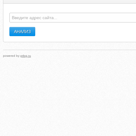
RESTSALRACOMP1984.PEN.IO
FUNLINK.C
powered by
prlog.ru