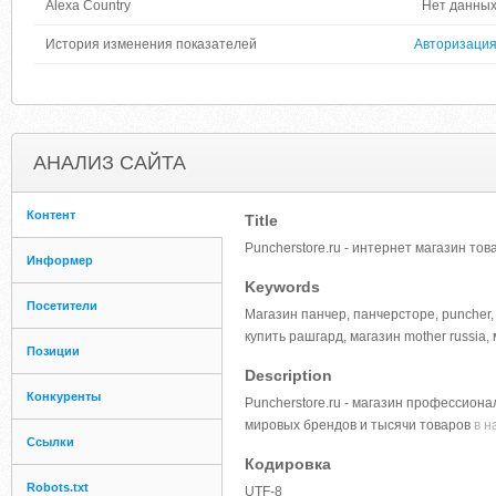
Alexa Country
Нет данны
История изменения показателей
Авторизаци
АНАЛИЗ САЙТА
Контент
Title
Puncherstore.ru - интернет магазин тов
Информер
Keywords
Посетители
Магазин панчер, панчерсторе, puncher, 
купить рашгард, магазин mother russia,
Позиции
Description
Конкуренты
Puncherstore.ru - магазин профессион
мировых брендов и тысячи товаров
в н
Ссылки
Кодировка
Robots.txt
UTF-8