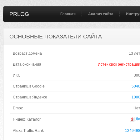
PRLOG
Главная
Анализ сайта
Инстру
ОСНОВНЫЕ ПОКАЗАТЕЛИ САЙТА
Возраст домена
13 ле
Дата окончания
Истек срок регистраци
ИКС
30
Страниц в Google
504
Страниц в Яндексе
100
Dmoz
Не
Д
Яндекс Каталог
Alexa Traffic Rank
124949