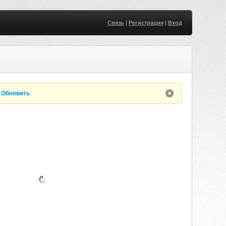
Связь
|
Регистрация
|
Вход
.
Обновить