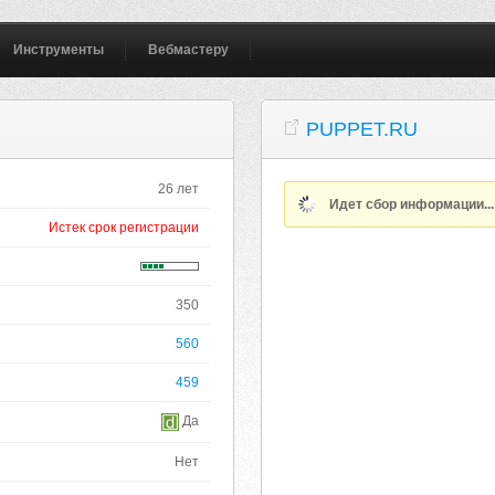
Инструменты
Вебмастеру
PUPPET.RU
26 лет
Идет сбор информации..
Истек срок регистрации
350
560
459
Да
Нет