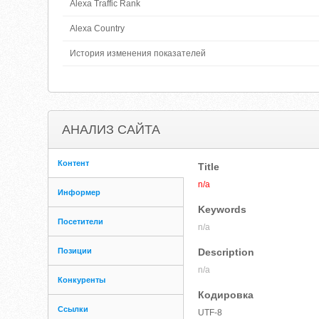
Alexa Traffic Rank
Alexa Country
История изменения показателей
АНАЛИЗ САЙТА
Контент
Title
n/a
Информер
Keywords
Посетители
n/a
Позиции
Description
n/a
Конкуренты
Кодировка
Ссылки
UTF-8