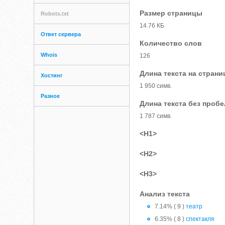
Размер страницы
Robots.txt
14.76 КБ
Ответ сервера
Количество слов
Whois
126
Длина текста на страни
Хостинг
1 950 симв.
Разное
Длина текста без проб
1 787 симв.
<H1>
<H2>
<H3>
Анализ текста
7.14% ( 9 )
театр
6.35% ( 8 )
спектакля