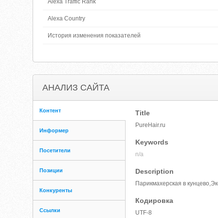
Alexa Traffic Rank
Alexa Country
История изменения показателей
АНАЛИЗ САЙТА
Контент
Title
PureHair.ru
Информер
Keywords
Посетители
n/a
Позиции
Description
Парикмахерская в кунцево,Эко
Конкуренты
Кодировка
Ссылки
UTF-8