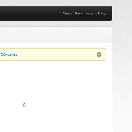
Связь
|
Регистрация
|
Вход
.
Обновить