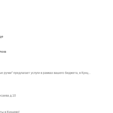
це
елов
 ручки" предлагает услуги в рамках вашего бюджета, в Кунц...
саева д.10
ты в Кунцево!