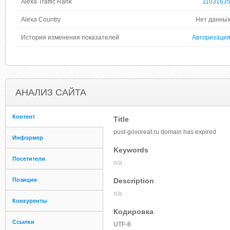
Alexa Traffic Rank
1103163
Alexa Country
Нет данны
История изменения показателей
Авторизаци
АНАЛИЗ САЙТА
Контент
Title
pust-govoreat.ru domain has expired
Информер
Keywords
Посетители
n/a
Позиции
Description
n/a
Конкуренты
Кодировка
Ссылки
UTF-8