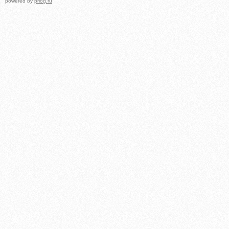
powered by
prlog.ru