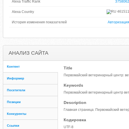
Alexa Traffic Rank
375806
46151
Alexa Country
История изменения показателей
Авторизаци
АНАЛИЗ САЙТА
Контент
Title
Первомайский ветеринарный центр: вет
Информер
Keywords
Посетители
Первомайский ветеринарный центр вет
Позиции
Description
Главная страница: Первомайский вете
Конкуренты
Кодировка
Ссылки
UTF-8