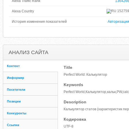
Alexa Traffic Rank
136426
15275
Alexa Country
История изменения показателей
Авторизаци
АНАЛИЗ САЙТА
Контент
Title
Perfect World: Калькулятор
Информер
Keywords
Посетители
Perfect World,Калькулятор,кальк,PW,
Позиции
Description
Калькулятор статов (характеристик перс
Конкуренты
Кодировка
Ссылки
UTF-8