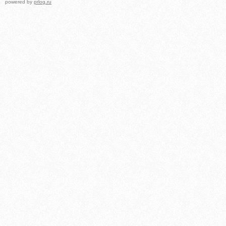
powered by
prlog.ru