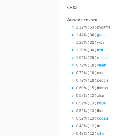
<H3>
Анализ текста
2.12% ( 53 ) pygame
1.44% ( 36 )
game
1.28% ( 32 ) with
1.20% ( 30 )
test
1.04% ( 26 )
release
0.72% ( 18 )
clean
0.72% ( 18 ) more
0.72% ( 18 ) people
0.60% ( 15 ) thanks
0.52% ( 13 ) also
0.52% ( 13 )
issue
0.52% ( 13 ) there
0.52% ( 13 )
update
0.48% ( 12 ) from
0.48% ( 12 )
other