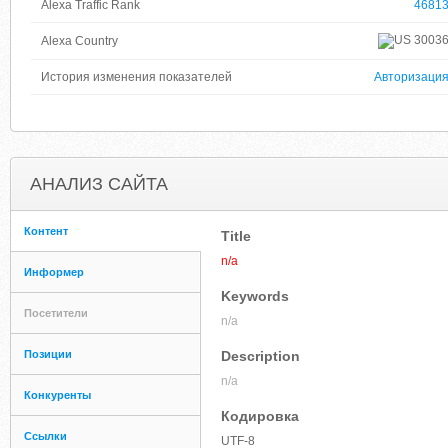
Alexa Traffic Rank
4681
3003
Alexa Country
История изменения показателей
Авторизаци
АНАЛИЗ САЙТА
Контент
Title
n/a
Информер
Keywords
Посетители
n/a
Позиции
Description
n/a
Конкуренты
Кодировка
Ссылки
UTF-8