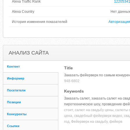
Alexa Traffic Rank
1220534
Alexa Country
Нет данны
История изменения показателей
Авторизаци
АНАЛИЗ САЙТА
Контент
Title
Заказать фейерверк по самым конкуре
Информер
948-6802
Посетители
Keywords
Заказать салют, заказать салют на сва
Позиции
пиротехническое шоу, проведение фейе
стоит, салют на свадьбу цены, салюты
Конкуренты
цена, свадебный фейерверк видео, сва
год, Фейерверк на свадьбу, фейерв
Ссылки