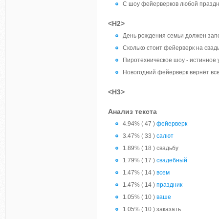
С шоу фейерверков любой праздн
<H2>
День рождения семьи должен зап
Сколько стоит фейерверк на свад
Пиротехническое шоу - истинное
Новогодний фейерверк вернёт все
<H3>
Анализ текста
4.94% ( 47 )
фейерверк
3.47% ( 33 )
салют
1.89% ( 18 ) свадьбу
1.79% ( 17 )
свадебный
1.47% ( 14 )
всем
1.47% ( 14 )
праздник
1.05% ( 10 )
ваше
1.05% ( 10 ) заказать