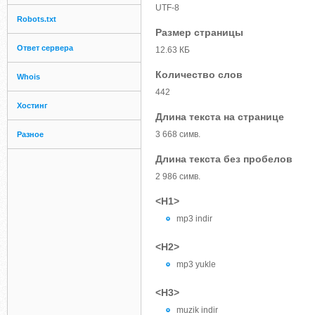
UTF-8
Robots.txt
Размер страницы
Ответ сервера
12.63 КБ
Количество слов
Whois
442
Хостинг
Длина текста на странице
3 668 симв.
Разное
Длина текста без пробелов
2 986 симв.
<H1>
mp3 indir
<H2>
mp3 yukle
<H3>
muzik indir