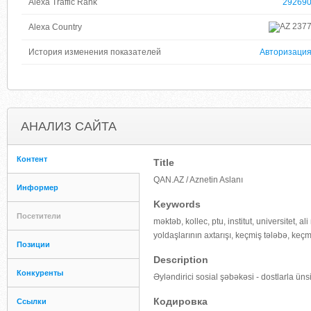
Alexa Traffic Rank
29269
237
Alexa Country
История изменения показателей
Авторизаци
АНАЛИЗ САЙТА
Контент
Title
QAN.AZ / Aznetin Aslanı
Информер
Keywords
Посетители
məktəb, kollec, ptu, institut, universitet, al
yoldaşlarının axtarışı, keçmiş tələbə, keç
Позиции
Description
Конкуренты
Əyləndirici sosial şəbəkəsi - dostlarla ünsi
Кодировка
Ссылки