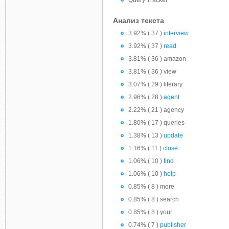
Query Tracker
Анализ текста
3.92% ( 37 )
interview
3.92% ( 37 )
read
3.81% ( 36 ) amazon
3.81% ( 36 ) view
3.07% ( 29 ) literary
2.96% ( 28 )
agent
2.22% ( 21 ) agency
1.80% ( 17 ) queries
1.38% ( 13 )
update
1.16% ( 11 )
close
1.06% ( 10 )
find
1.06% ( 10 )
help
0.85% ( 8 ) more
0.85% ( 8 ) search
0.85% ( 8 ) your
0.74% ( 7 )
publisher