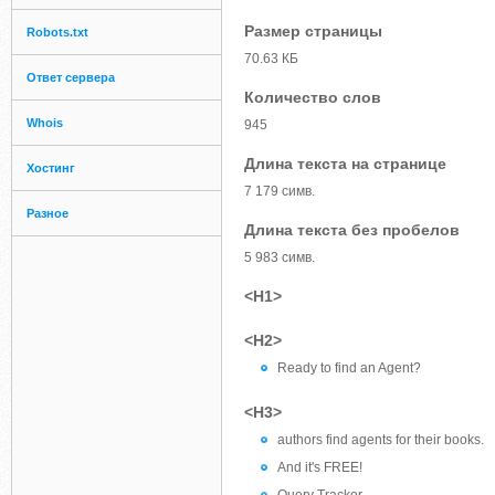
Размер страницы
Robots.txt
70.63 КБ
Ответ сервера
Количество слов
Whois
945
Длина текста на странице
Хостинг
7 179 симв.
Разное
Длина текста без пробелов
5 983 симв.
<H1>
<H2>
Ready to find an Agent?
<H3>
authors find agents for their books.
And it's FREE!