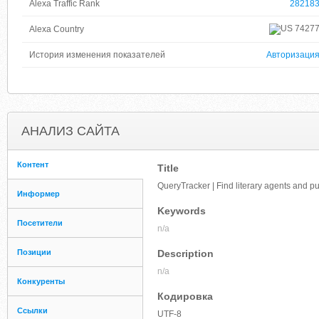
Alexa Traffic Rank
28218
7427
Alexa Country
История изменения показателей
Авторизаци
АНАЛИЗ САЙТА
Контент
Title
QueryTracker | Find literary agents and pu
Информер
Keywords
Посетители
n/a
Позиции
Description
n/a
Конкуренты
Кодировка
Ссылки
UTF-8