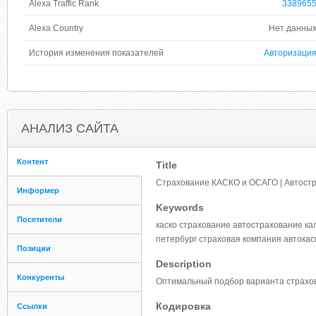
Alexa Traffic Rank
338965
Alexa Country
Нет данны
История изменения показателей
Авторизаци
АНАЛИЗ САЙТА
Контент
Title
Страхование КАСКО и ОСАГО | Автост
Информер
Keywords
Посетители
каско страхование автострахование ка
петербург страховая компания автокас
Позиции
Description
Конкуренты
Оптимальный подбор варианта страхов
Кодировка
Ссылки