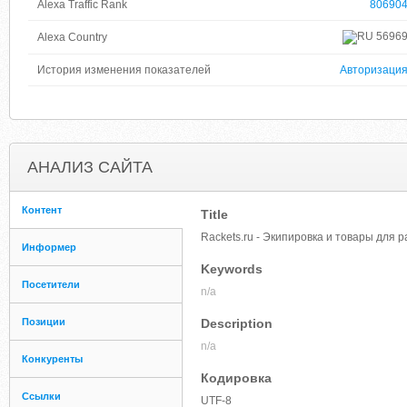
Alexa Traffic Rank
80690
5696
Alexa Country
История изменения показателей
Авторизаци
АНАЛИЗ САЙТА
Контент
Title
Rackets.ru - Экипировка и товары для 
Информер
Keywords
Посетители
n/a
Позиции
Description
n/a
Конкуренты
Кодировка
Ссылки
UTF-8