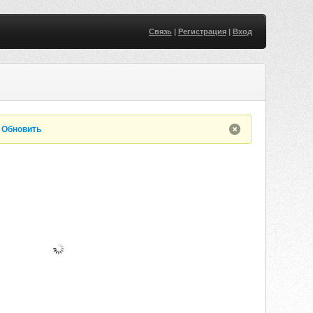
Связь
|
Регистрация
|
Вход
.
Обновить