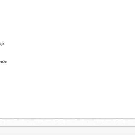
це
елов