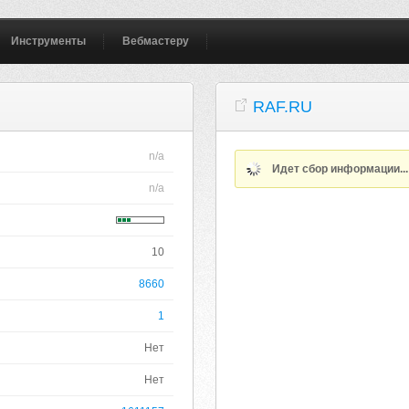
Инструменты
Вебмастеру
RAF.RU
n/a
Идет сбор информации..
n/a
10
8660
1
Нет
Нет