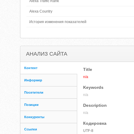
Alexa Traffic Rank
Alexa Country
История изменения показателей
АНАЛИЗ САЙТА
Контент
Title
n/a
Информер
Keywords
Посетители
n/a
Позиции
Description
n/a
Конкуренты
Кодировка
Ссылки
UTF-8