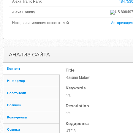
Alexa Traffic Rank
484753
80849
Alexa Country
История изменения показателей
Авторизаци
АНАЛИЗ САЙТА
Контент
Title
Raising Malawi
Информер
Keywords
Посетители
n/a
Позиции
Description
n/a
Конкуренты
Кодировка
Ссылки
UTF-8