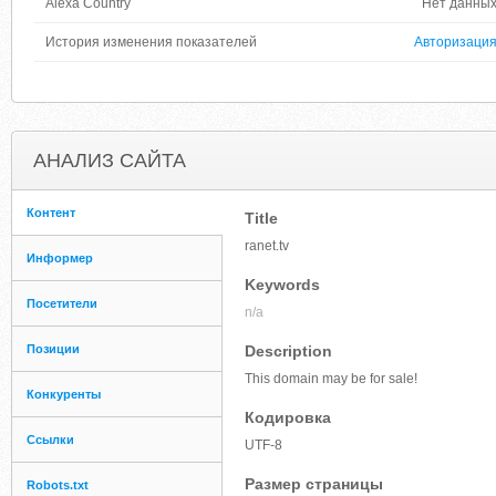
Alexa Country
Нет данны
История изменения показателей
Авторизаци
АНАЛИЗ САЙТА
Контент
Title
ranet.tv
Информер
Keywords
Посетители
n/a
Позиции
Description
This domain may be for sale!
Конкуренты
Кодировка
Ссылки
UTF-8
Размер страницы
Robots.txt