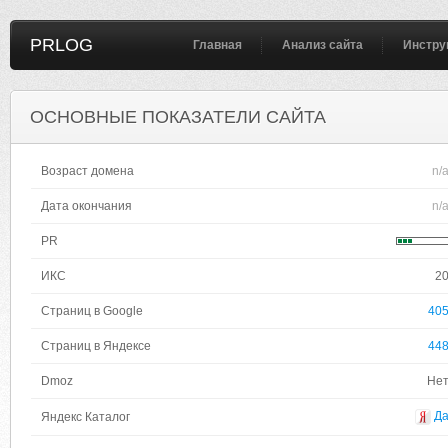
PRLOG
Главная
Анализ сайта
Инстру
ОСНОВНЫЕ ПОКАЗАТЕЛИ САЙТА
Возраст домена
n/
Дата окончания
n/
PR
ИКС
2
Страниц в Google
40
Страниц в Яндексе
44
Dmoz
Не
Д
Яндекс Каталог