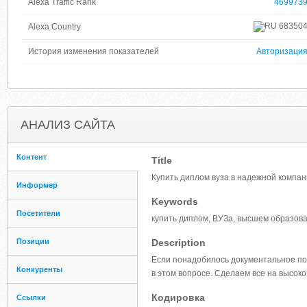
Alexa Traffic Rank
469973
68350
Alexa Country
История изменения показателей
Авторизаци
АНАЛИЗ САЙТА
Контент
Title
Купить диплом вуза в надежной компани
Информер
Keywords
Посетители
купить диплом, ВУЗа, высшем образов
Позиции
Description
Если понадобилось документальное п
Конкуренты
в этом вопросе. Сделаем все на высоко
Кодировка
Ссылки