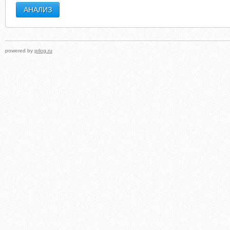
powered by
prlog.ru