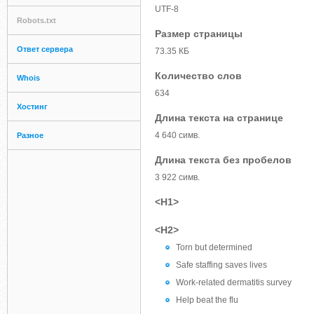
UTF-8
Robots.txt
Размер страницы
Ответ сервера
73.35 КБ
Количество слов
Whois
634
Хостинг
Длина текста на странице
4 640 симв.
Разное
Длина текста без пробелов
3 922 симв.
<H1>
<H2>
Torn but determined
Safe staffing saves lives
Work-related dermatitis survey
Help beat the flu