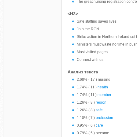
The great nursing registration contr
<H3>
Safe staffing saves lives
Join the RCN
Strike action in Northern Ireland set
Ministers must waste no time in push
Most visited pages
Connect with us:
Анализ текста
2.68% ( 17 ) nursing
1.74% ( 11 )
health
1.74% ( 11 )
member
1.26% ( 8 )
region
1.26% ( 8 )
safe
1.10% ( 7 )
profession
0.95% ( 6 )
care
0.79% ( 5 ) become