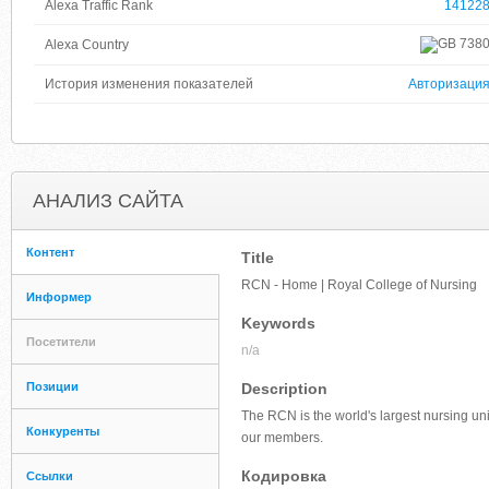
Alexa Traffic Rank
14122
738
Alexa Country
История изменения показателей
Авторизаци
АНАЛИЗ САЙТА
Контент
Title
RCN - Home | Royal College of Nursing
Информер
Keywords
Посетители
n/a
Позиции
Description
The RCN is the world's largest nursing un
Конкуренты
our members.
Кодировка
Ссылки