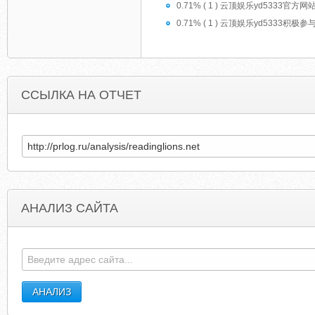
0.71% ( 1 ) 云顶娱乐yd5333
0.71% ( 1 ) 云顶娱乐yd533
ССЫЛКА НА ОТЧЕТ
АНАЛИЗ САЙТА
DECISIONSOFTWARE.COM
SUPERCHINOLEAGUE.ALTERVIST