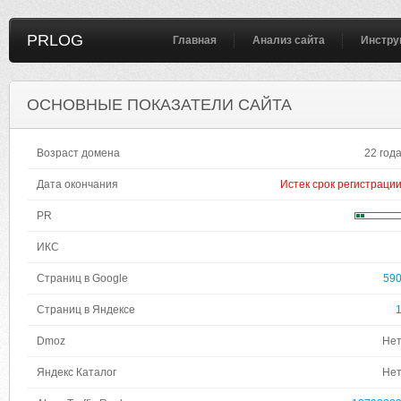
PRLOG
Главная
Анализ сайта
Инстру
ОСНОВНЫЕ ПОКАЗАТЕЛИ САЙТА
Возраст домена
22 год
Дата окончания
Истек срок регистраци
PR
ИКС
Страниц в Google
59
Страниц в Яндексе
Dmoz
Не
Яндекс Каталог
Не