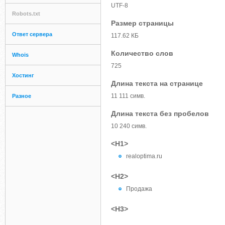
UTF-8
Robots.txt
Размер страницы
Ответ сервера
117.62 КБ
Количество слов
Whois
725
Хостинг
Длина текста на странице
11 111 симв.
Разное
Длина текста без пробелов
10 240 симв.
<H1>
realoptima.ru
<H2>
Продажа
<H3>