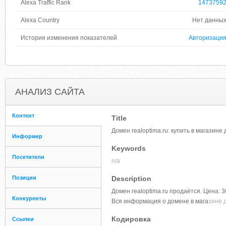
Alexa Traffic Rank
1473759
Alexa Country
Нет данны
История изменения показателей
Авторизаци
АНАЛИЗ САЙТА
Контент
Title
Домен realoptima.ru: купить в магази
Информер
Keywords
Посетители
n/a
Позиции
Description
Домен realoptima.ru продаётся. Цена: 3
Конкуренты
Вся информация о домене в мага
зине 
Кодировка
Ссылки