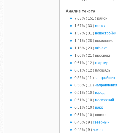
Анализ текста
7.63% ( 151 ) район
1.67% ( 33 )
москва
1.57% ( 31 )
новостройки
1.41% ( 28 ) поселение
1.16% ( 23 )
объект
1.06% ( 21 ) проспект
0.61% ( 12 )
квартир
0.61% ( 12 ) площадь
0.56% ( 11 )
застройщик
0.56% ( 11 )
направления
0.51% ( 10 )
город
0.51% ( 10 )
московский
0.51% ( 10 )
парк
0.51% ( 10 ) шоссе
0.45% ( 9 )
северный
0.45% ( 9 )
чехов