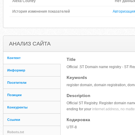
Alexa Country
Нет данны
История изменения показателей
Авторизаци
АНАЛИЗ САЙТА
Контент
Title
Official .ST Domain name registry - ST Reg
Информер
Keywords
Посетители
register domain, domain registration, do
Позиции
Description
Official ST Registry. Register domain name 
Конкуренты
ending for your
internet address, no matter
Кодировка
Ссылки
UTF-8
Robots.txt