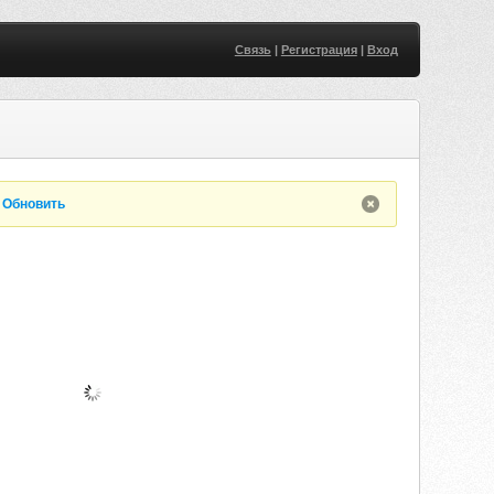
Связь
|
Регистрация
|
Вход
.
Обновить