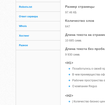
Размер страницы
Robots.txt
97.46 КБ
Ответ сервера
Количество слов
Whois
647
Длина текста на страни
Хостинг
10 685 симв.
Разное
Длина текста без проб
9 930 симв.
<H1>
Позаботьтесь о своей п
В чем преимущества оф
Рабочие пространства 
О компании Regus
<H2>
| Количество бизнес-це