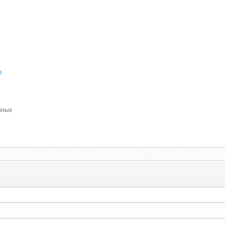
е
нных