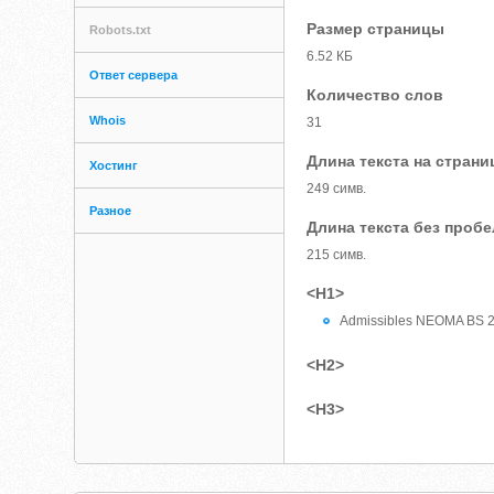
Размер страницы
Robots.txt
6.52 КБ
Ответ сервера
Количество слов
Whois
31
Длина текста на страни
Хостинг
249 симв.
Разное
Длина текста без проб
215 симв.
<H1>
Admissibles NEOMA BS 
<H2>
<H3>