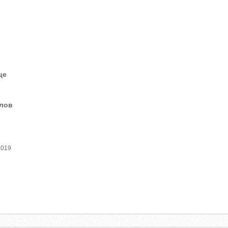
це
елов
2019