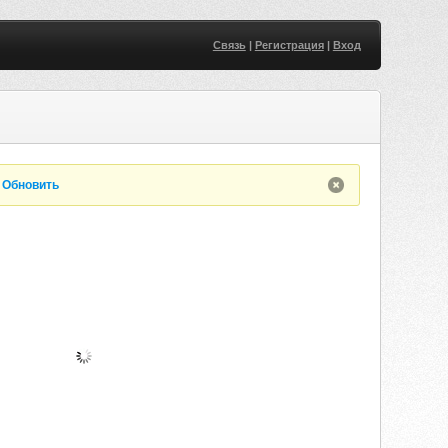
Связь
|
Регистрация
|
Вход
.
Обновить