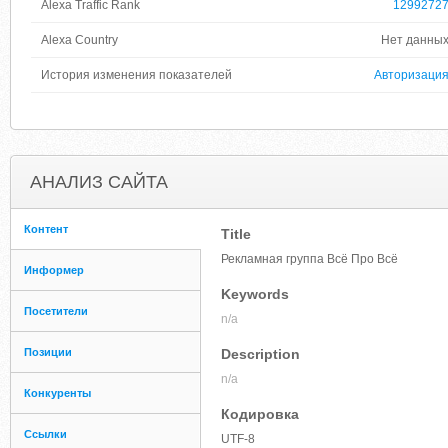
Alexa Traffic Rank
1299272
Alexa Country
Нет данны
История изменения показателей
Авторизаци
АНАЛИЗ САЙТА
Контент
Title
Рекламная группа Всё Про Всё
Информер
Keywords
Посетители
n/a
Позиции
Description
n/a
Конкуренты
Кодировка
Ссылки
UTF-8