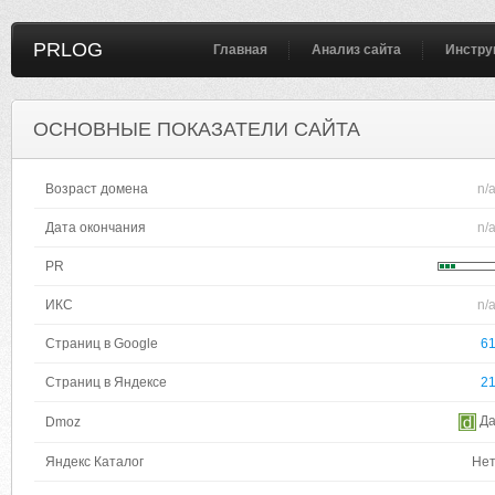
PRLOG
Главная
Анализ сайта
Инстру
ОСНОВНЫЕ ПОКАЗАТЕЛИ САЙТА
Возраст домена
n/
Дата окончания
n/
PR
ИКС
n/
Страниц в Google
6
Страниц в Яндексе
2
Д
Dmoz
Яндекс Каталог
Не