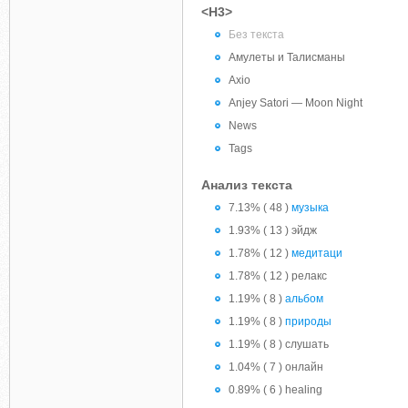
<H3>
Без текста
Амулеты и Талисманы
Axio
Anjey Satori — Moon Night
News
Tags
Анализ текста
7.13% ( 48 )
музыка
1.93% ( 13 ) эйдж
1.78% ( 12 )
медитаци
1.78% ( 12 ) релакс
1.19% ( 8 )
альбом
1.19% ( 8 )
природы
1.19% ( 8 ) слушать
1.04% ( 7 ) онлайн
0.89% ( 6 ) healing