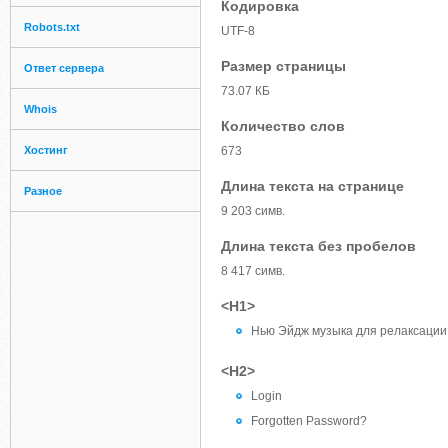
Кодировка
Robots.txt
UTF-8
Размер страницы
Ответ сервера
73.07 КБ
Whois
Количество слов
Хостинг
673
Длина текста на странице
Разное
9 203 симв.
Длина текста без пробелов
8 417 симв.
<H1>
Нью Эйдж музыка для релаксации 
<H2>
Login
Forgotten Password?