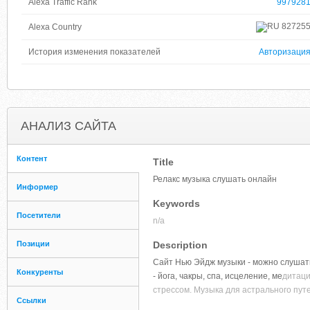
Alexa Traffic Rank
997928
82725
Alexa Country
История изменения показателей
Авторизаци
АНАЛИЗ САЙТА
Контент
Title
Релакс музыка слушать онлайн
Информер
Keywords
Посетители
n/a
Позиции
Description
Сайт Нью Эйдж музыки - можно слушать
Конкуренты
- йога, чакры, спа, исцеление, ме
дитаци
стрессом. Музыка для астрального путе
Ссылки