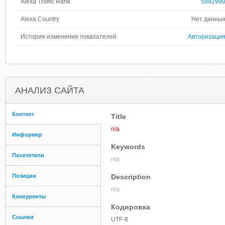
Alexa Traffic Rank
589299
Alexa Country
Нет данны
История изменения показателей
Авторизаци
АНАЛИЗ САЙТА
Контент
Title
n/a
Информер
Keywords
Посетители
n/a
Позиции
Description
n/a
Конкуренты
Кодировка
Ссылки
UTF-8