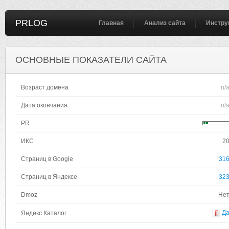
PRLOG
Главная
Анализ сайта
Инстру
ОСНОВНЫЕ ПОКАЗАТЕЛИ САЙТА
Возраст домена
n/
Дата окончания
n/
PR
ИКС
2
Страниц в Google
31
Страниц в Яндексе
32
Dmoz
Не
Д
Яндекс Каталог