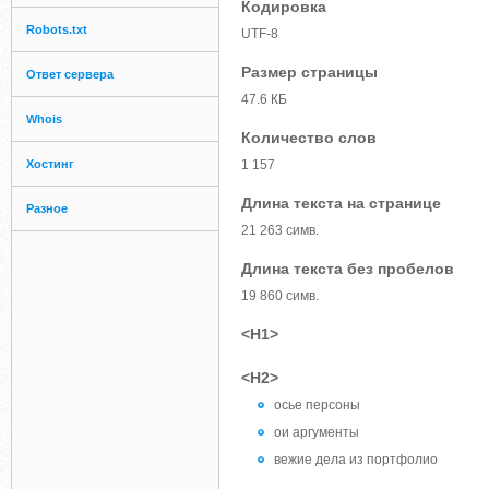
Кодировка
Robots.txt
UTF-8
Размер страницы
Ответ сервера
47.6 КБ
Whois
Количество слов
Хостинг
1 157
Длина текста на странице
Разное
21 263 симв.
Длина текста без пробелов
19 860 симв.
<H1>
<H2>
осье персоны
ои аргументы
вежие дела из портфолио