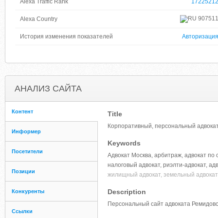
Alexa Traffic Rank
1722521
90751
Alexa Country
История изменения показателей
Авторизаци
АНАЛИЗ САЙТА
Контент
Title
Корпоративный, персональный адвока
Информер
Keywords
Посетители
Адвокат Москва, арбитраж, адвокат по
налоговый адвокат, риэлти-адвокат, ад
Позиции
жилищный адвокат, земельный адвокат,
Description
Конкуренты
Персональный сайт адвоката Ремидовс
Ссылки