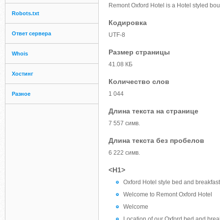
Remont Oxford Hotel is a Hotel styled bou
Robots.txt
Кодировка
Ответ сервера
UTF-8
Размер страницы
Whois
41.08 КБ
Хостинг
Количество слов
1 044
Разное
Длина текста на странице
7 557 симв.
Длина текста без пробелов
6 222 симв.
<H1>
Oxford Hotel style bed and breakfast
Welcome to Remont Oxford Hotel
Welcome
Location of our Oxford bed and brea