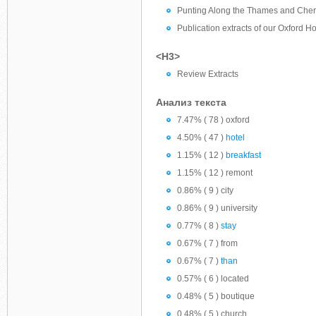
Punting Along the Thames and Cher
Publication extracts of our Oxford Ho
<H3>
Review Extracts
Анализ текста
7.47% ( 78 ) oxford
4.50% ( 47 )
hotel
1.15% ( 12 )
breakfast
1.15% ( 12 ) remont
0.86% ( 9 ) city
0.86% ( 9 ) university
0.77% ( 8 )
stay
0.67% ( 7 ) from
0.67% ( 7 )
than
0.57% ( 6 ) located
0.48% ( 5 ) boutique
0.48% ( 5 ) church