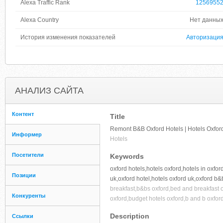
Alexa Traffic Rank
1256955
Alexa Country
Нет данны
История изменения показателей
Авторизаци
АНАЛИЗ САЙТА
Контент
Title
Remont B&B Oxford Hotels | Hotels Oxford 
Информер
Hotels
Посетители
Keywords
oxford hotels,hotels oxford,hotels in oxfo
Позиции
uk,oxford hotel,hotels oxford uk,oxford b&b
breakfast,b&bs oxford,bed and breakfast o
Конкуренты
oxford,budget hotels oxford,b and b oxfor
Description
Ссылки