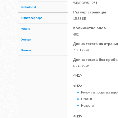
WINDOWS-1251
Robots.txt
Размер страницы
Ответ сервера
15.83 КБ
Количество слов
Whois
482
Хостинг
Длина текста на страни
7 331 симв.
Разное
Длина текста без проб
6 742 симв.
<H1>
<H2>
Ремонт и прошивка игро
Статьи
Новости
<H3>