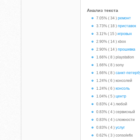
Анализ текста
7.05% ( 34 )
ремонт
3.73% ( 18 )
приставок
3.11% ( 15 )
игровых
2.90% ( 14 ) xbox
2.90% ( 14 )
прошивка
1.66% ( 8 ) playstation
1.66% ( 8 ) sony
1.66% ( 8 )
санкт-петерб
1.24% ( 6 ) консолей
1.24% ( 6 )
консоль
1.04% ( 5 )
центр
0.83% ( 4 ) любой
0.83% ( 4 ) сервисный
0.83% ( 4 ) сложности
0.83% ( 4 )
услуг
0.62% ( 3 ) consolefix