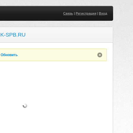
Связь
|
Регистрация
|
Вход
K-SPB.RU
.
Обновить