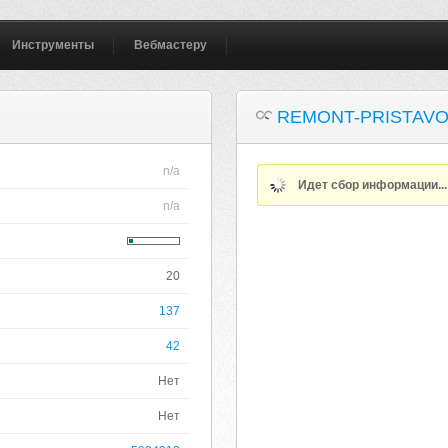
Инструменты
Вебмастеру
REMONT-PRISTAVO
n/a
Идет сбор информации..
n/a
20
137
42
Нет
Нет