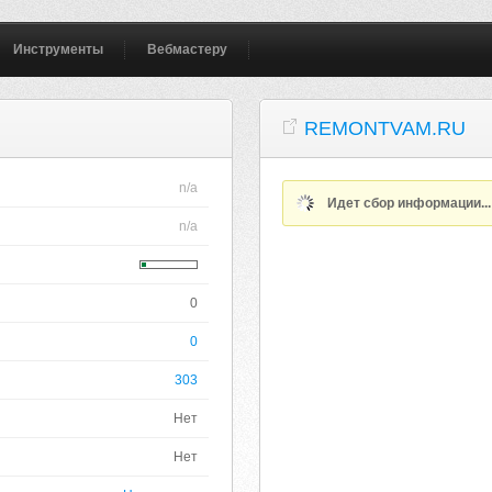
Инструменты
Вебмастеру
REMONTVAM.RU
n/a
Идет сбор информации..
n/a
0
0
303
Нет
Нет