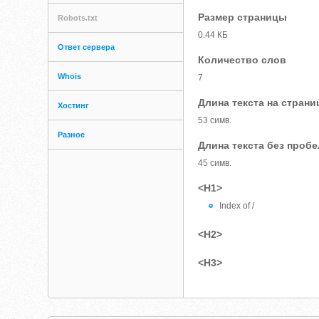
Размер страницы
Robots.txt
0.44 КБ
Ответ сервера
Количество слов
Whois
7
Длина текста на страни
Хостинг
53 симв.
Разное
Длина текста без проб
45 симв.
<H1>
Index of /
<H2>
<H3>