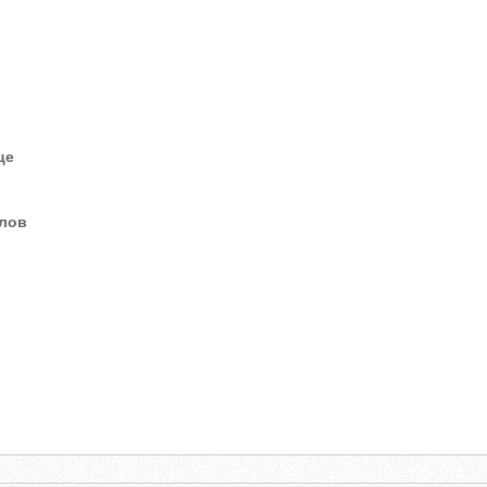
це
елов