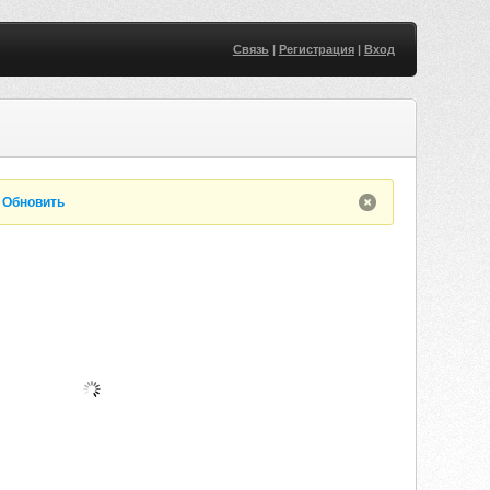
Связь
|
Регистрация
|
Вход
.
Обновить