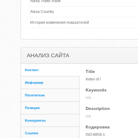
Alexa Traffic Rank
Alexa Country
История изменения показателей
АНАЛИЗ САЙТА
Контент
Title
Index of /
Информер
Keywords
Посетители
n/a
Позиции
Description
n/a
Конкуренты
Кодировка
Ссылки
ISO-8859-1