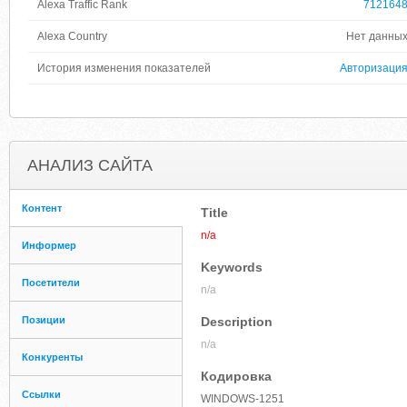
Alexa Traffic Rank
712164
Alexa Country
Нет данны
История изменения показателей
Авторизаци
АНАЛИЗ САЙТА
Контент
Title
n/a
Информер
Keywords
Посетители
n/a
Позиции
Description
n/a
Конкуренты
Кодировка
Ссылки
WINDOWS-1251