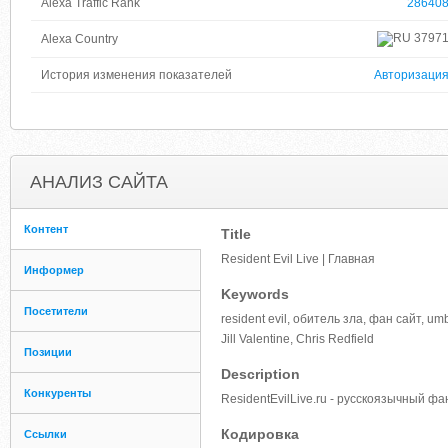
Alexa Traffic Rank
28640
3797
Alexa Country
История изменения показателей
Авторизаци
АНАЛИЗ САЙТА
Контент
Title
Resident Evil Live | Главная
Информер
Keywords
Посетители
resident evil, обитель зла, фан сайт, umb
Jill Valentine, Chris Redfield
Позиции
Description
Конкуренты
ResidentEvilLive.ru - русскоязычный фа
Кодировка
Ссылки